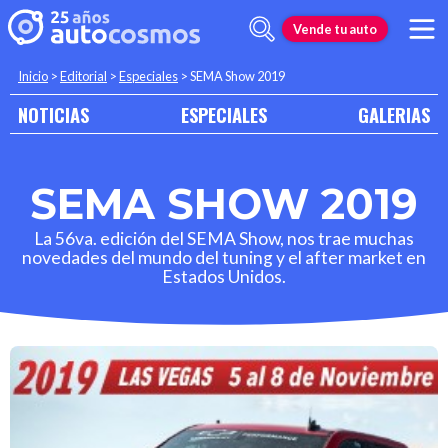
Vende tu auto
Inicio
>
Editorial
>
Especiales
>
SEMA Show 2019
NOTICIAS
ESPECIALES
GALERIAS
SEMA SHOW 2019
La 56va. edición del SEMA Show, nos trae muchas
novedades del mundo del tuning y el after market en
Estados Unidos.