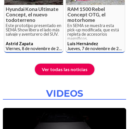
Hyundai Kona Ultimate
RAM 1500 Rebel
Concept, el nuevo
Concept OTG, el
todoterreno
motorhome
Este prototipo presentado en
En SEMA se muestra esta
SEMA Show libera el lado más
pick-up modificada, que está
salvaje y aventurero del SUV.
repleta de accesorios
magníficos.
Astrid Zapata
Luis Hernández
Viernes, 8 de noviembre de 2019
Jueves, 7 de noviembre de 2019
Ver todas las noticias
VIDEOS