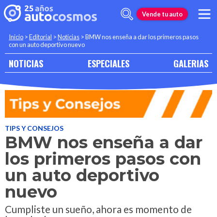
Vende tu auto
Inicio
>
Editorial
>
Noticias
>
BMW nos enseña a dar los primeros pasos
con un auto deportivo nuevo
NOTICIAS
ESPECIALES
GALERIAS
TIPS Y CONSEJOS
BMW nos enseña a dar
los primeros pasos con
un auto deportivo
nuevo
Cumpliste un sueño, ahora es momento de