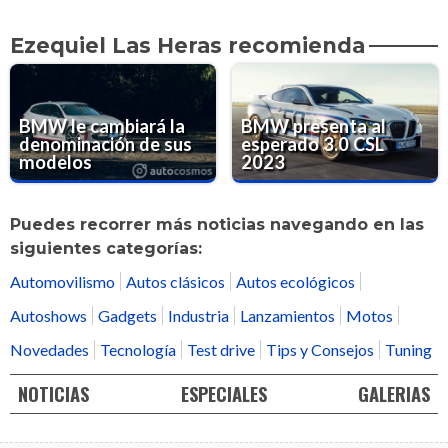
Ezequiel Las Heras recomienda
BMW le cambiará la
BMW presenta al
denominación de sus
esperado 3.0 CSL
modelos
2023
Puedes recorrer más noticias navegando en las
siguientes categorías:
Automovilismo
Autos clásicos
Autos ecológicos
Autoshows
Gadgets
Industria
Lanzamientos
Motos
Novedades
Tecnología
Test drive
Tips y Consejos
Tuning
NOTICIAS
ESPECIALES
GALERIAS