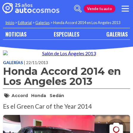
Vende tu auto
Inicio
>
Editorial
>
Galerias
>
Honda Accord 2014 en Los Angeles 2013
NOTICIAS
ESPECIALES
GALERIAS
GALERÍAS
| 22/11/2013
Honda Accord 2014 en
Los Angeles 2013
Accord
Honda
Sedán
Es el Green Car of the Year 2014