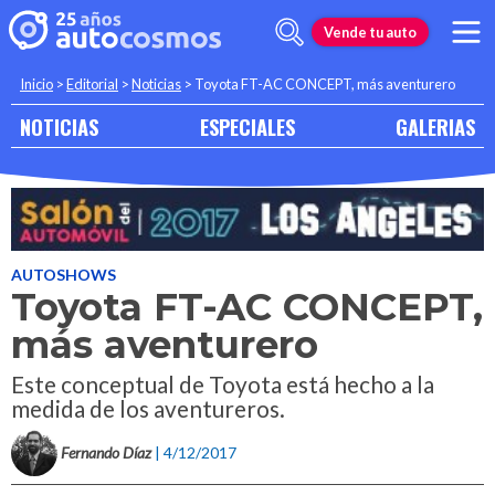
Vende tu auto
Inicio
>
Editorial
>
Noticias
>
Toyota FT-AC CONCEPT, más aventurero
NOTICIAS
ESPECIALES
GALERIAS
AUTOSHOWS
Toyota FT-AC CONCEPT,
más aventurero
Este conceptual de Toyota está hecho a la
medida de los aventureros.
Fernando Díaz
| 4/12/2017