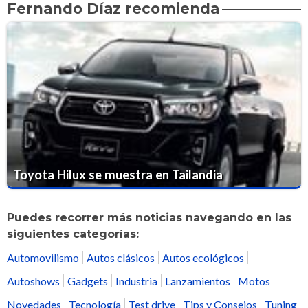
Fernando Díaz recomienda
Toyota Hilux se muestra en Tailandia
Puedes recorrer más noticias navegando en las
siguientes categorías:
Automovilismo
Autos clásicos
Autos ecológicos
Autoshows
Gadgets
Industria
Lanzamientos
Motos
Novedades
Tecnología
Test drive
Tips y Consejos
Tuning