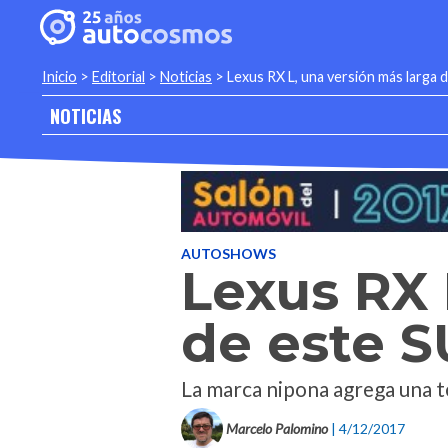
Inicio
>
Editorial
>
Noticias
>
Lexus RX L, una versión más larga 
NOTICIAS
AUTOSHOWS
Lexus RX 
de este 
La marca nipona agrega una t
Marcelo Palomino
| 4/12/2017