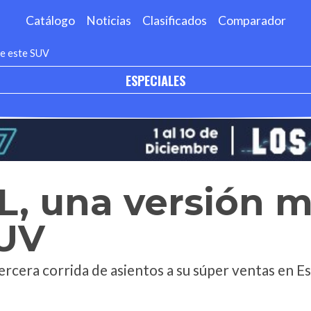
Catálogo
Noticias
Clasificados
Comparador
de este SUV
ESPECIALES
L, una versión m
SUV
ercera corrida de asientos a su súper ventas en E