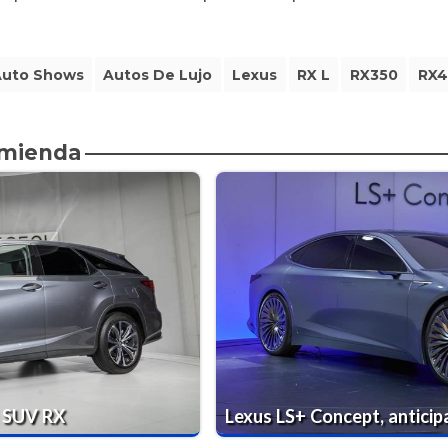
uto Shows
Autos De Lujo
Lexus
RX L
RX350
RX4
omienda
l SUV RX
Lexus LS+ Concept, anticip