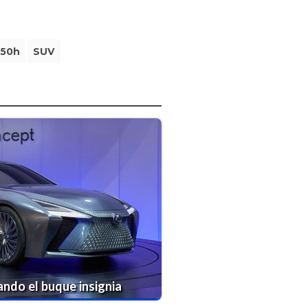
50h
SUV
ando el buque insignia