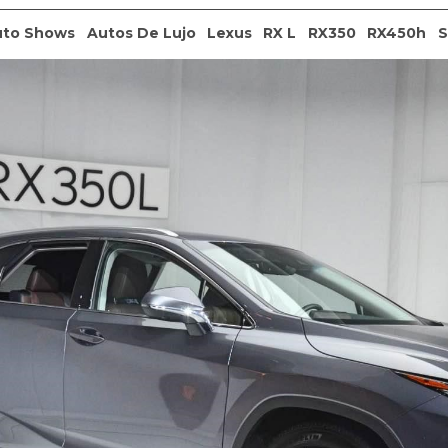
uto Shows
Autos De Lujo
Lexus
RX L
RX350
RX450h
S