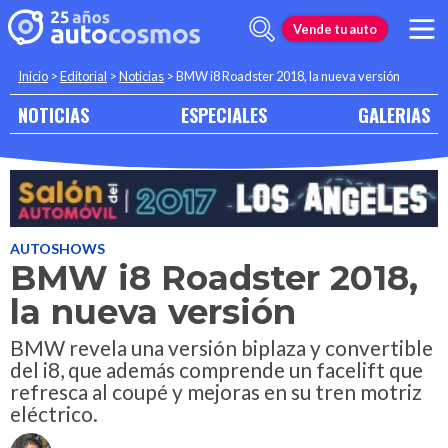
Vende tu auto
Inicio
>
Editorial
>
Noticias
>
BMW i8 Roadster 2018, la nueva versión
NOTICIAS
ESPECIALES
GALERIAS
AUTOSHOWS
BMW i8 Roadster 2018,
la nueva versión
BMW revela una versión biplaza y convertible
del i8, que además comprende un facelift que
refresca al coupé y mejoras en su tren motriz
eléctrico.