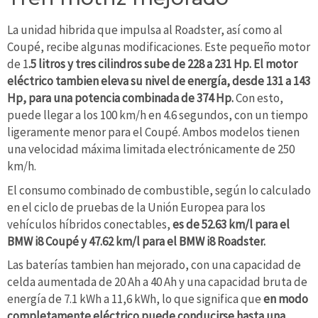
La unidad hibrida que impulsa al Roadster, así como al
Coupé, recibe algunas modificaciones. Este pequeño motor
de 1
.5 litros y tres cilindros sube de 228 a 231 Hp. El motor
eléctrico tambien eleva su nivel de energía, desde 131 a 143
Hp, para una potencia combinada de 374 Hp.
Con esto,
puede llegar a los 100 km/h en 4.6 segundos, con un tiempo
ligeramente menor para el Coupé. Ambos modelos tienen
una velocidad máxima limitada electrónicamente de 250
km/h.
El consumo combinado de combustible, según lo calculado
en el ciclo de pruebas de la Unión Europea para los
vehículos híbridos conectables,
es de 52.63 km/l para el
BMW i8 Coupé y 47.62 km/l para el BMW i8 Roadster.
Las baterías tambien han mejorado, con una capacidad de
celda aumentada de 20 Ah a 40 Ah y una capacidad bruta de
energía de 7.1 kWh a 11,6 kWh, lo que significa que
en modo
completamente eléctrico puede conducirse hasta una