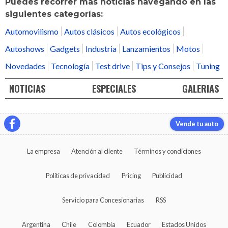
Puedes recorrer más noticias navegando en las
siguientes categorías:
Automovilismo
Autos clásicos
Autos ecológicos
Autoshows
Gadgets
Industria
Lanzamientos
Motos
Novedades
Tecnología
Test drive
Tips y Consejos
Tuning
NOTICIAS
ESPECIALES
GALERIAS
Vende tu auto
La empresa
Atención al cliente
Términos y condiciones
Políticas de privacidad
Pricing
Publicidad
Servicio para Concesionarias
RSS
Argentina
Chile
Colombia
Ecuador
Estados Unidos