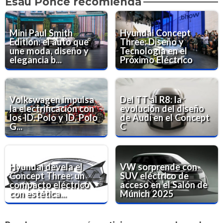
Esaú Ponce recomienda
Mini Paul Smith
Hyundai Concept
Edition: el auto que
Three: Diseño y
une moda, diseño y
Tecnología en el
elegancia b...
Próximo Eléctrico
Volkswagen impulsa
Del TT al R8: la
la electrificación con
evolución del diseño
los ID. Polo y ID. Polo
de Audi en el Concept
G...
C
Hyundai devela el
VW sorprende con
Concept Three: un
SUV eléctrico de
compacto eléctrico
acceso en el Salón de
con estética...
Múnich 2025