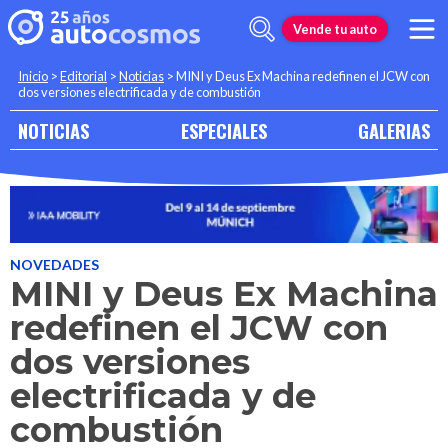
Vende tu auto
Inicio
>
Editorial
>
Noticias
>
MINI y Deus Ex Machina redefinen el JCW con
dos versiones electrificada y de combustión
NOTICIAS
ESPECIALES
GALERIAS
NOVEDADES
MINI y Deus Ex Machina
redefinen el JCW con
dos versiones
electrificada y de
combustión