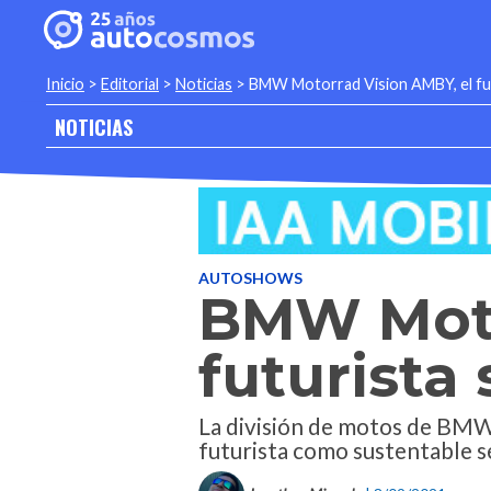
Inicio
>
Editorial
>
Noticias
>
BMW Motorrad Vision AMBY, el fut
NOTICIAS
AUTOSHOWS
BMW Moto
futurista
La división de motos de BMW
futurista como sustentable 