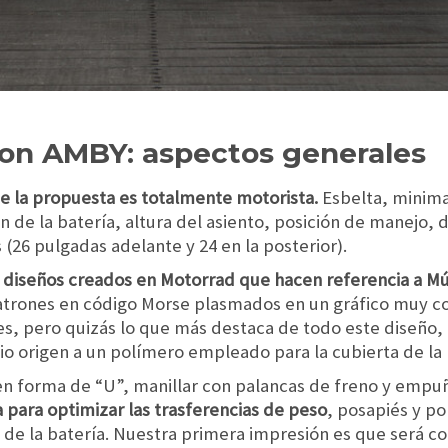
on AMBY: aspectos generales
e la propuesta es totalmente motorista.
Esbelta, minimal
ón de la batería, altura del asiento, posición de manejo, 
s (26 pulgadas adelante y 24 en la posterior).
s diseños creados en Motorrad que hacen referencia a M
patrones en código Morse plasmados en un gráfico muy 
a es, pero quizás lo que más destaca de todo este diseño,
io origen a un polímero empleado para la cubierta de la b
en forma de “U”, manillar con palancas de freno y empu
 para optimizar las trasferencias de peso
, posapiés y po
 de la batería. Nuestra primera impresión es que será c