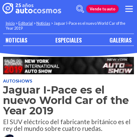
Vende tu auto
Inicio
>
Editorial
>
Noticias
>
Jaguar I-Pace es el nuevo World Car of the
Year 2019
NOTICIAS
ESPECIALES
GALERIAS
AUTOSHOWS
Jaguar I-Pace es el
nuevo World Car of the
Year 2019
El SUV eléctrico del fabricante británico es el
rey del mundo sobre cuatro ruedas.