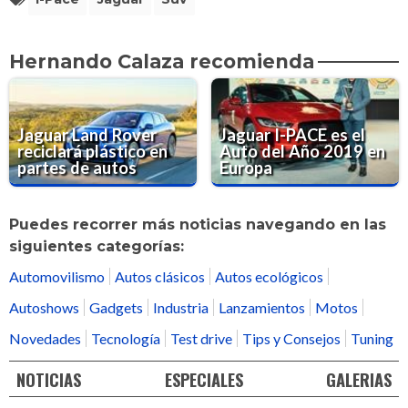
Hernando Calaza recomienda
Jaguar Land Rover
Jaguar I-PACE es el
reciclará plástico en
Auto del Año 2019 en
partes de autos
Europa
Puedes recorrer más noticias navegando en las
siguientes categorías:
Automovilismo
Autos clásicos
Autos ecológicos
Autoshows
Gadgets
Industria
Lanzamientos
Motos
Novedades
Tecnología
Test drive
Tips y Consejos
Tuning
NOTICIAS
ESPECIALES
GALERIAS