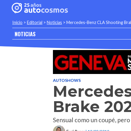
Inicio
>
Editorial
>
Noticias
>
Mercedes-Benz CLA Shooting Brak
NOTICIAS
AUTOSHOWS
Mercedes
Brake 202
Sensual como un coupé, pero t