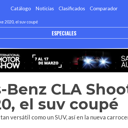
Catálogo
Noticias
Clasificados
Comparador
e 2020, el suv coupé
ESPECIALES
-Benz CLA Shoo
0, el suv coupé
an versátil como un SUV, así en la nueva carrocer