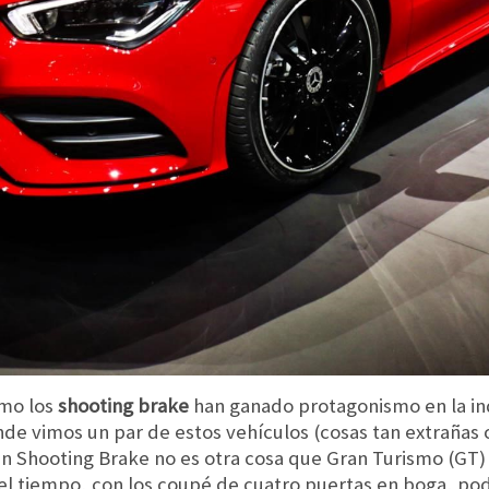
mo los
shooting brake
han ganado protagonismo en la in
nde vimos un par de estos vehículos (cosas tan extrañas
 un Shooting Brake no es otra cosa que Gran Turismo (GT)
 el tiempo, con los coupé de cuatro puertas en boga, po