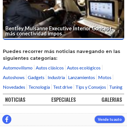
Bentley Mulsanne Executive Interior Concept,
más conectividad impos...
Puedes recorrer más noticias navegando en las
siguientes categorías:
Automovilismo
Autos clásicos
Autos ecológicos
Autoshows
Gadgets
Industria
Lanzamientos
Motos
Novedades
Tecnología
Test drive
Tips y Consejos
Tuning
NOTICIAS
ESPECIALES
GALERIAS
Vende tu auto