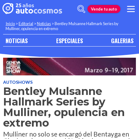
Vende tu auto
Inicio
>
Editorial
>
Noticias
>
Bentley Mulsanne Hallmark Series by
Mulliner, opulencia en extremo
NOTICIAS
ESPECIALES
GALERIAS
AUTOSHOWS
Bentley Mulsanne
Hallmark Series by
Mulliner, opulencia en
extremo
Mulliner no solo se encargó del Bentayga en