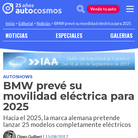
Vende tu auto
Inicio
>
Editorial
>
Noticias
>
BMW prevé su movilidad eléctrica para 2025
NOTICIAS
ESPECIALES
GALERIAS
AUTOSHOWS
BMW prevé su
movilidad eléctrica para
2025
Hacia el 2025, la marca alemana pretende
lanzar 25 modelos completamente eléctricos
Diego Guilbert
| 15/09/2017