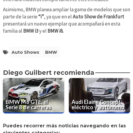
Asimismo, BMW planea ampliar la gama de modelos que son
parte de la serie
“i”
, ya que en el
Auto Show de Frankfurt
presentará un nuevo ejemplar que acompañará en esta
familia al
BMW i3
y el
BMW i8.
Auto Shows
BMW
Diego Guilbert recomienda
BMW M8 GTE, el
Audi Elaine Concept,
Serie 8 de carreras
eléctrico y autónomo
Puedes recorrer más noticias navegando en las
siguientes categorías: