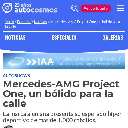
Vende tu auto
Inicio
>
Editorial
>
Noticias
>
Mercedes-AMG Project One, un bólido para
la calle
NOTICIAS
ESPECIALES
GALERIAS
AUTOSHOWS
Mercedes-AMG Project
One, un bólido para la
calle
La marca alemana presenta su esperado híper
deportivo de más de 1.000 caballos.