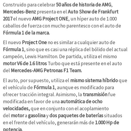
Construido para celebrar
50 años de historia de AMG
,
Mercedes-Benz
presenta en el
Auto Show de Frankfurt
2017
el nuevo
AMG Project ONE
, un híper auto de 1.000
caballos de fuerza con mucho parentesco con el auto de
Fórmula 1 de la marca.
El nuevo
Project One
no es similar a cualquier auto de
Fórmula 1
, sino que es casi una réplica del bólido del actual
campeón, Lewis Hamilton. De partida, utiliza el mismo
motor V6 de 1.6 litros
Turbo que está presente en el auto
del
Mercedes-AMG Petronas F1 Team.
El auto, por supuesto, utiliza el
mismo sistema híbrido
que
el vehículo de
Fórmula 1
, aunque es modificado para
ofrecer tracción integral. Asimismo, la
transmisión
fue
modificada en favor de una
automática de ocho
velocidades,
que en conjunto con el acoplamiento
del
motor
a
gasolina
y
dos paquetes de baterías
situados
en el frente del vehículo, generarán más de
1.000 Hp de
potencia.