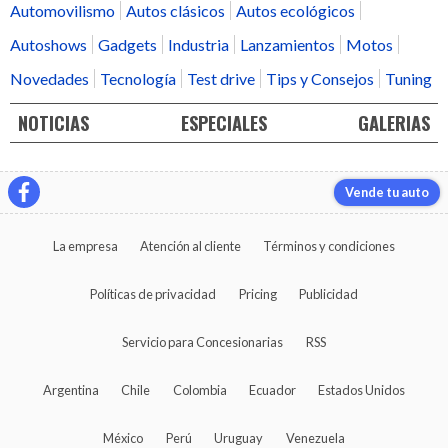
Automovilismo
Autos clásicos
Autos ecológicos
Autoshows
Gadgets
Industria
Lanzamientos
Motos
Novedades
Tecnología
Test drive
Tips y Consejos
Tuning
NOTICIAS
ESPECIALES
GALERIAS
Vende tu auto
La empresa
Atención al cliente
Términos y condiciones
Políticas de privacidad
Pricing
Publicidad
Servicio para Concesionarias
RSS
Argentina
Chile
Colombia
Ecuador
Estados Unidos
México
Perú
Uruguay
Venezuela