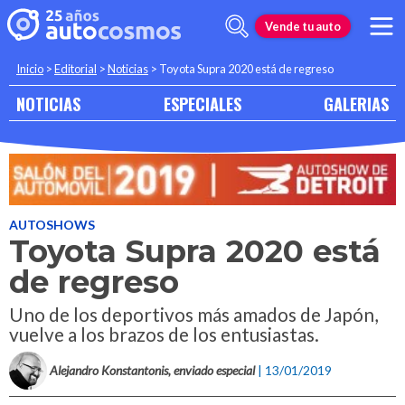
Vende tu auto
Inicio
>
Editorial
>
Noticias
>
Toyota Supra 2020 está de regreso
NOTICIAS
ESPECIALES
GALERIAS
AUTOSHOWS
Toyota Supra 2020 está
de regreso
Uno de los deportivos más amados de Japón,
vuelve a los brazos de los entusiastas.
Alejandro Konstantonis, enviado especial
| 13/01/2019