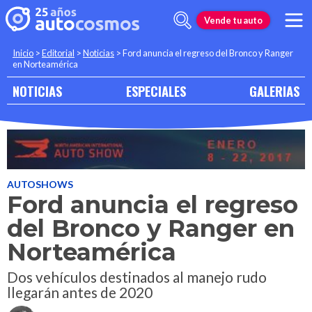
Vende tu auto
Inicio
>
Editorial
>
Noticias
>
Ford anuncia el regreso del Bronco y Ranger
en Norteamérica
NOTICIAS
ESPECIALES
GALERIAS
AUTOSHOWS
Ford anuncia el regreso
del Bronco y Ranger en
Norteamérica
Dos vehículos destinados al manejo rudo
llegarán antes de 2020